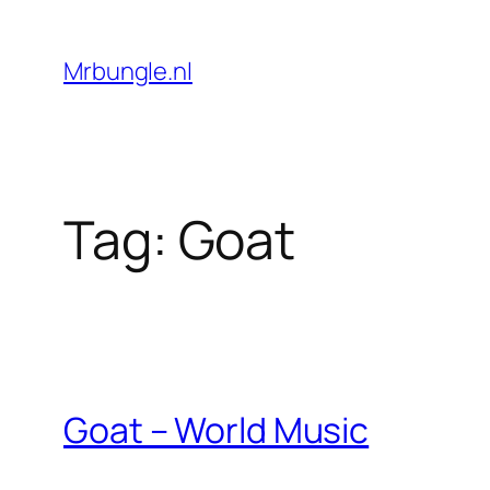
Ga
naar
Mrbungle.nl
de
inhoud
Tag:
Goat
Goat – World Music