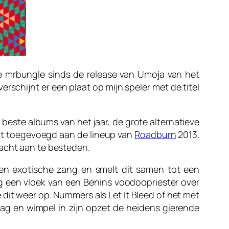
ze mrbungle sinds de release van
Umoja
van het
rschijnt er een plaat op mijn speler met de titel
 beste albums van het jaar, de grote alternatieve
at toegevoegd aan de lineup van
Roadburn
2013.
dacht aan te besteden.
 en exotische zang en smelt dit samen tot een
 een vloek van een Benins voodoopriester over
e dit weer op. Nummers als
Let It Bleed
of het met
vlag en wimpel in zijn opzet de heidens gierende