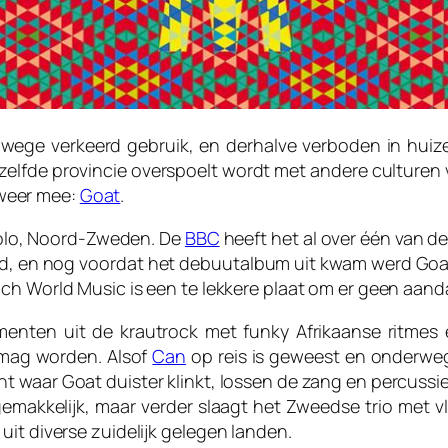
vanwege verkeerd gebruik, en derhalve verboden in hui
zelfde provincie overspoelt wordt met andere culturen ve
weer mee:
Goat
.
mbolo, Noord-Zweden. De
BBC
heeft het al over één van de
oud, en nog voordat het debuutalbum uit kwam werd Go
doch
World Music
is een te lekkere plaat om er geen aan
enten uit de krautrock met funky Afrikaanse ritmes
 mag worden. Alsof
Can
op reis is geweest en onderweg
t waar Goat duister klinkt, lossen de zang en percussi
 gemakkelijk, maar verder slaagt het Zweedse trio met 
it diverse zuidelijk gelegen landen.