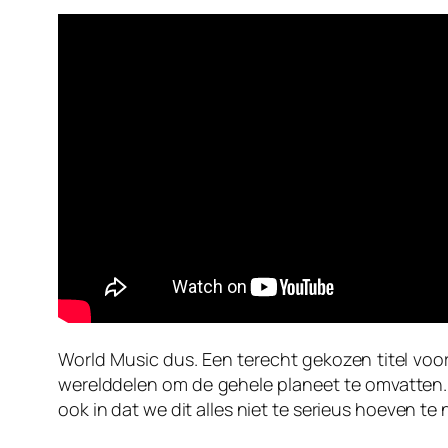
World Music
dus. Een terecht gekozen titel voo
werelddelen om de gehele planeet te omvatten. D
ook in dat we dit alles niet te serieus hoeven t