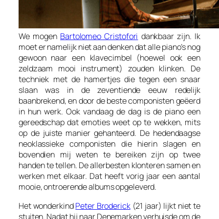
We mogen
Bartolomeo Cristofori
dankbaar zijn. Ik
moet er namelijk niet aan denken dat alle piano’s nog
gewoon naar een klavecimbel (hoewel ook een
zeldzaam mooi instrument) zouden klinken. De
techniek met de hamertjes die tegen een snaar
slaan was in de zeventiende eeuw redelijk
baanbrekend, en door de beste componisten geëerd
in hun werk. Ook vandaag de dag is de piano een
gereedschap dat emoties weet op te wekken, mits
op de juiste manier gehanteerd. De hedendaagse
neoklassieke componisten die hierin slagen en
bovendien mij weten te bereiken zijn op twee
handen te tellen. De allerbesten klonteren samen en
werken met elkaar. Dat heeft vorig jaar een aantal
mooie, ontroerende albums opgeleverd.
Het wonderkind
Peter Broderick
(21 jaar) lijkt niet te
stuiten. Nadat hij naar Denemarken verhuisde om de