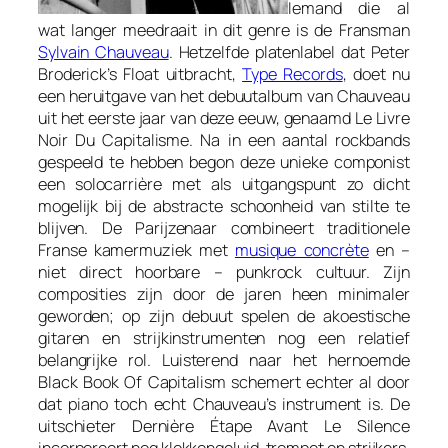
Iemand die al
wat langer meedraait in dit genre is de Fransman
Sylvain Chauveau
. Hetzelfde platenlabel dat Peter
Broderick’s
Float
uitbracht,
Type Records
, doet nu
een heruitgave van het debuutalbum van Chauveau
uit het eerste jaar van deze eeuw, genaamd
Le Livre
Noir Du Capitalisme
. Na in een aantal rockbands
gespeeld te hebben begon deze unieke componist
een solocarrière met als uitgangspunt zo dicht
mogelijk bij de abstracte schoonheid van stilte te
blijven. De Parijzenaar combineert traditionele
Franse kamermuziek met
musique concrète
en –
niet direct hoorbare – punkrock cultuur. Zijn
composities zijn door de jaren heen minimaler
geworden; op zijn debuut spelen de akoestische
gitaren en strijkinstrumenten nog een relatief
belangrijke rol. Luisterend naar het hernoemde
Black Book Of Capitalism
schemert echter al door
dat piano toch echt Chauveau’s instrument is. De
uitschieter
Dernière Étape Avant Le Silence
incorporeert nog klokkengeluid, trompet en strijkers,