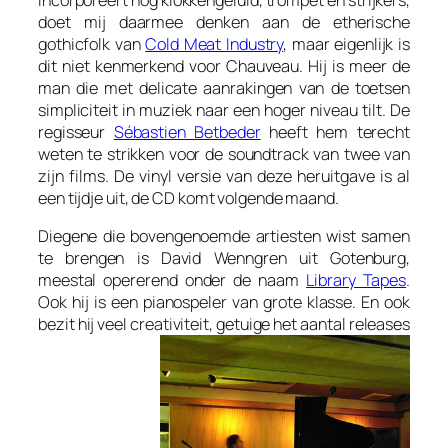
doet mij daarmee denken aan de etherische
gothicfolk van
Cold Meat Industry
, maar eigenlijk is
dit niet kenmerkend voor Chauveau. Hij is meer de
man die met delicate aanrakingen van de toetsen
simpliciteit in muziek naar een hoger niveau tilt. De
regisseur
Sébastien Betbeder
heeft hem terecht
weten te strikken voor de soundtrack van twee van
zijn films. De vinyl versie van deze heruitgave is al
een tijdje uit, de CD komt volgende maand.
Diegene die bovengenoemde artiesten wist samen
te brengen is David Wenngren uit Gotenburg,
meestal opererend onder de naam
Library Tapes
.
Ook hij is een pianospeler van grote klasse. En ook
bezit hij veel creativiteit, getuige het aantal releases