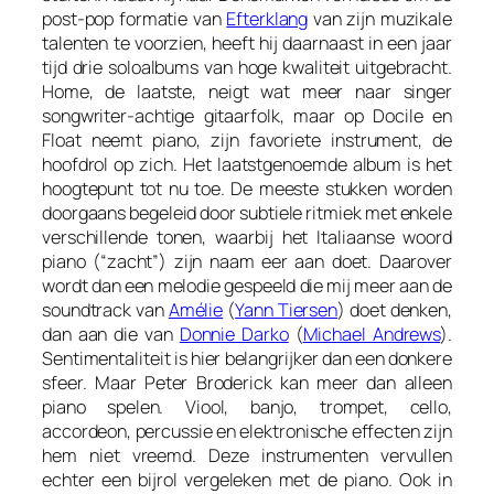
post-pop formatie van
Efterklang
van zijn muzikale
talenten te voorzien, heeft hij daarnaast in een jaar
tijd drie soloalbums van hoge kwaliteit uitgebracht.
Home
, de laatste, neigt wat meer naar singer
songwriter-achtige gitaarfolk, maar op
Docile
en
Float
neemt piano, zijn favoriete instrument, de
hoofdrol op zich. Het laatstgenoemde album is het
hoogtepunt tot nu toe. De meeste stukken worden
doorgaans begeleid door subtiele ritmiek met enkele
verschillende tonen, waarbij het Italiaanse woord
piano (“zacht”) zijn naam eer aan doet. Daarover
wordt dan een melodie gespeeld die mij meer aan de
soundtrack van
Amélie
(
Yann Tiersen
) doet denken,
dan aan die van
Donnie Darko
(
Michael Andrews
).
Sentimentaliteit is hier belangrijker dan een donkere
sfeer. Maar Peter Broderick kan meer dan alleen
piano spelen. Viool, banjo, trompet, cello,
accordeon, percussie en elektronische effecten zijn
hem niet vreemd. Deze instrumenten vervullen
echter een bijrol vergeleken met de piano. Ook in