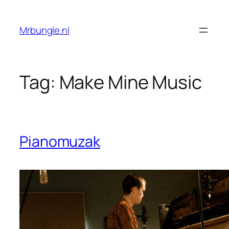
Ga
naar
Mrbungle.nl
de
inhoud
Tag:
Make Mine Music
Pianomuzak