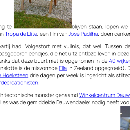
ang te
blijven staan, lopen we 
an
Tropa de Elite
, een film van
José Padilha
, doen denke
artij had. Volgestort met vuilnis, dat wel. Tussen d
pasgeboren eendjes, die het uitzichtloze leven in dez
anks dat deze buurt niet is opgenomen in de
40 wijke
enslotte is de misvormde
Ella
in Zeeland opgegroeid). D
e Hoeksteen
drie dagen per week is ingericht als stilte
decreationisten
.
 architectonische monster genaamd
Winkelcentrum Dau
alles was de gemiddelde Dauwendaeler nodig heeft vo