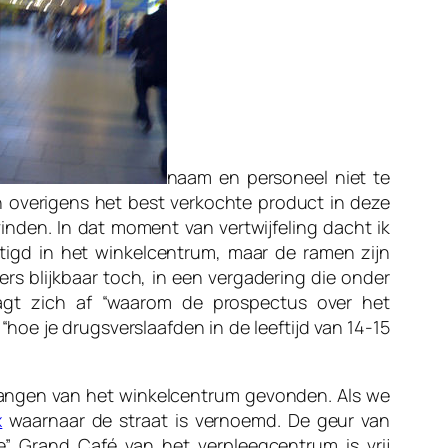
naam en personeel niet te
ijn overigens het best verkochte product in deze
vinden. In dat moment van vertwijfeling dacht ik
tigd in het winkelcentrum, maar de ramen zijn
rs blijkbaar toch, in een vergadering die onder
agt zich af “waarom de prospectus over het
hoe je drugsverslaafden in de leeftijd van 14-15
tgangen van het winkelcentrum gevonden. Als we
x
waarnaar de straat is vernoemd. De geur van
te” Grand Café van het verpleegcentrum is vrij