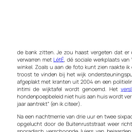
de bank zitten. Je zou haast vergeten dat er
verwarren met
LétÉ
, dé sociale werkplaats van 
winkel. Zoals u aan de foto kunt zien raakte ik
troost te vinden bij het wijk ondersteunings
afgeplakt met kranten uit 2004 en een politiel
intimi de wijktafel wordt genoemd. Het
vers
hondenpoepbeleid niet huis aan huis wordt versp
jaar aantrekt” (en ik citeer).
Na een nachtmerrie van drie uur en twee sixpa
opgelucht door de Buitenruststraat weer ri
sporadisch verschoonde luiers van bejaarden k