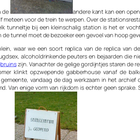
n de
andere kant kan een open
elf meteen voor de trein te werpen. Over de stationsresta
 tunneltje bij een kleinschalig station is het er vocht
n de tunnel moet de bezoeker een gevoel van hoop geven,
ein, waar we een soort replica van de replica van 
ugdsex, alcoholdrinkende peuters en bejaarden die ni
s
bruins
zijn. Vanachter de gelige gordijntjes staren de r
zomer klinkt opzwepende gabberhouse vanaf de balko
 gemeente, vandaag de dag werkzaam in het archief 
. Van enige vorm van rijkdom is echter geen sprake