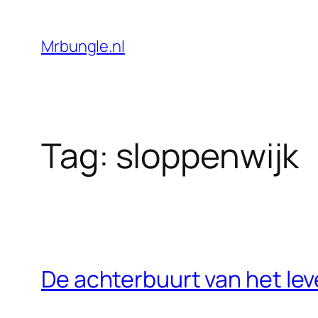
Ga
naar
Mrbungle.nl
de
inhoud
Tag:
sloppenwijk
De achterbuurt van het le