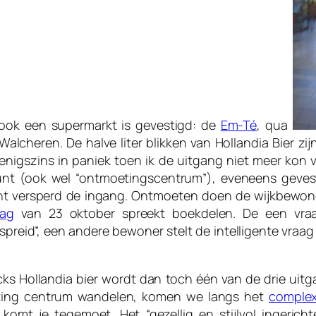
 ook een supermarkt is gevestigd: de
Em-Té
, qua
Walcheren. De halve liter blikken van Hollandia Bier z
 enigszins in paniek toen ik de uitgang niet meer kon 
punt (ook wel “ontmoetingscentrum”), eveneens geves
int versperd de ingang. Ontmoeten doen de wijkbewone
lag
van 23 oktober spreekt boekdelen. De een vra
reid”, een andere bewoner stelt de intelligente vraag “
cks Hollandia bier wordt dan toch één van de drie ui
chting centrum wandelen, komen we langs het
comple
omt je tegemoet. Het “gezellig en stijlvol ingerich