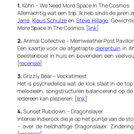
1.
Köhn – We Need More Space In The Cosmos
Allemachtig wat een trip. Ik heb sinds de jare
Jarre
,
Klaus Schulze
en
Steve Hillage
. Gewichtl
More Space In The Cosmos. [
link
]
2.
Animal Collective – Merriweather Post Pavilio
Een kaartje voor de afgetrapte
dierentuin
in An
beestenboel in huis en bovendien een veelvou
[
recensie
]
3.
Grizzly Bear – Veckatimest
Het is psychedelica wat de klok slaat in de to
melodieën, songstructuren balancerend op de 
iedereen kan plezieren. [
link
]
4.
Sunset Rubdown – Dragonslayer
Intense indierock die je op het puntje van de st
– over de heldhaftige
Dragonslayer
. Zinderin
[
recensie
]