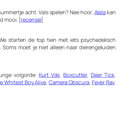
nummertje acht. Vals spelen? Nee hoor,
Alela
kan
d mooi. [
recensie
]
 We starten de top tien met iets psychedelisch
 Soms moet je niet alleen naar dierengeluiden
urige volgorde:
Kurt Vile
,
Boxcutter
,
Deer Tick
,
e Whitest Boy Alive
,
Camera Obscura
,
Fever Ray
,