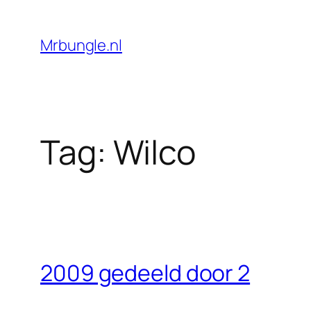
Ga
naar
Mrbungle.nl
de
inhoud
Tag:
Wilco
2009 gedeeld door 2