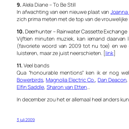
9.
Alela Diane – To Be Still
In afwachting van een nieuwe plaat van
Joanna
zich prima meten met de top van de vrouwelijke
10.
Deerhunter – Rainwater Cassette Exchange
Vijftien minuten muziek, kan iemand daarvan l
(favoriete woord van 2009 tot nu toe) en we 
luisteren, maar ze juist neerschieten. [
link
]
11.
Veel bands
Qua “honourable mentions” ken ik er nog wel
Bowerbirds
,
Magnolia Electric Co.
,
Dan Deacon
Elfin Saddle
,
Sharon van Etten
…
In december zou het er allemaal heel anders kun
3 juli 2009