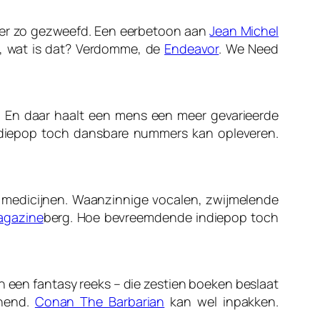
meer zo gezweefd. Een eerbetoon aan
Jean Michel
uck, wat is dat? Verdomme, de
Endeavor
. We Need
 En daar haalt een mens een meer gevarieerde
indiepop toch dansbare nummers kan opleveren.
le medicijnen. Waanzinnige vocalen, zwijmelende
agazine
berg. Hoe bevreemdende indiepop toch
an een fantasy reeks – die zestien boeken beslaat
nnend.
Conan The Barbarian
kan wel inpakken.