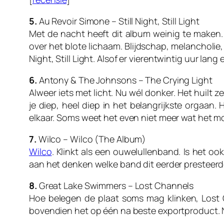
5.
Au Revoir Simone – Still Night, Still Light
Met de nacht heeft dit album weinig te maken.
over het blote lichaam. Blijdschap, melancholie
Night, Still Light
. Alsof er vierentwintig uur lang
6.
Antony & The Johnsons – The Crying Light
Alweer iets met licht. Nu wél donker. Het huilt ze
je diep, heel diep in het belangrijkste orgaan.
elkaar. Soms weet het even niet meer wat het m
7.
Wilco – Wilco (The Album)
Wilco
. Klinkt als een ouwelullenband. Is het o
aan het denken welke band dit eerder presteerde.
8.
Great Lake Swimmers – Lost Channels
Hoe belegen de plaat soms mag klinken,
Lost
bovendien het op één na beste exportproduct. 