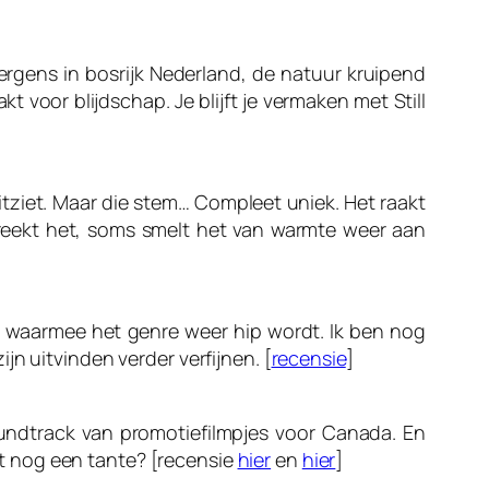
rgens in bosrijk Nederland, de natuur kruipend
kt voor blijdschap. Je blijft je vermaken met
Still
 uitziet. Maar die stem… Compleet uniek. Het raakt
s breekt het, soms smelt het van warmte weer aan
eau waarmee het genre weer hip wordt. Ik ben nog
n uitvinden verder verfijnen. [
recensie
]
soundtrack van promotiefilmpjes voor Canada. En
t nog een tante? [recensie
hier
en
hier
]