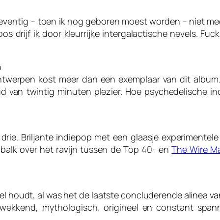
n zeventig – toen ik nog geboren moest worden – niet 
oos drijf ik door kleurrijke intergalactische nevels. F
n
twerpen kost meer dan een exemplaar van dit album.
d van twintig minuten plezier. Hoe psychedelische 
p drie. Briljante indiepop met een glaasje experimente
balk over het ravijn tussen de Top 40- en
The Wire M
oel houdt, al was het de laatste concluderende alinea v
gwekkend, mythologisch, origineel en constant spa