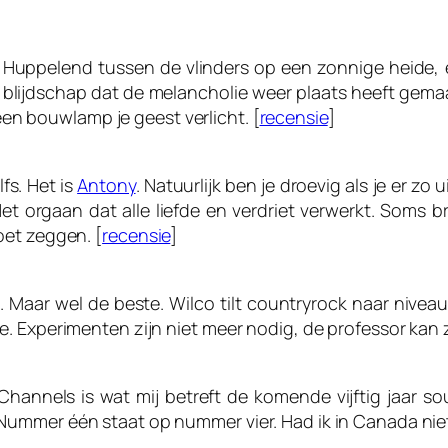
 Huppelend tussen de vlinders op een zonnige heide, e
, blijdschap dat de melancholie weer plaats heeft gemaa
 een bouwlamp je geest verlicht. [
recensie
]
lfs. Het is
Antony
. Natuurlijk ben je droevig als je er zo
 Het orgaan dat alle liefde en verdriet verwerkt. Som
oet zeggen. [
recensie
]
ok. Maar wel de beste. Wilco tilt countryrock naar niv
 Experimenten zijn niet meer nodig, de professor kan zij
 Channels
is wat mij betreft de komende vijftig jaar 
Nummer één staat op nummer vier. Had ik in Canada nie