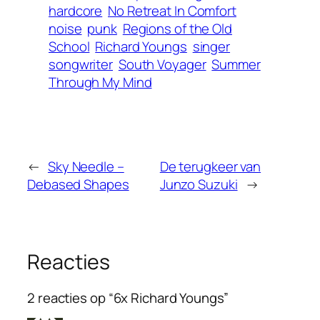
hardcore
No Retreat In Comfort
noise
punk
Regions of the Old
School
Richard Youngs
singer
songwriter
South Voyager
Summer
Through My Mind
←
Sky Needle –
De terugkeer van
Debased Shapes
Junzo Suzuki
→
Reacties
2 reacties op “6x Richard Youngs”