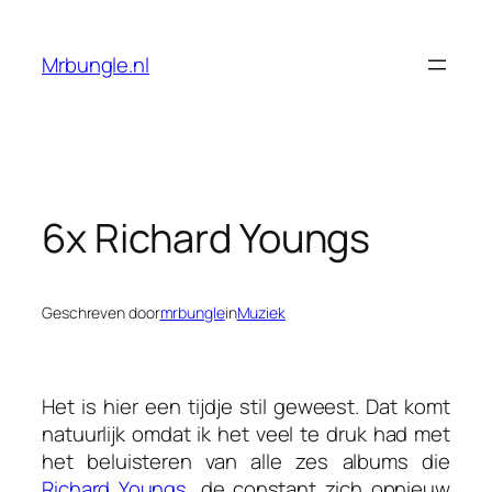
Ga
naar
Mrbungle.nl
de
inhoud
6x Richard Youngs
Geschreven door
mrbungle
in
Muziek
Het is hier een tijdje stil geweest. Dat komt
natuurlijk omdat ik het veel te druk had met
het beluisteren van alle zes albums die
Richard Youngs
, de constant zich opnieuw