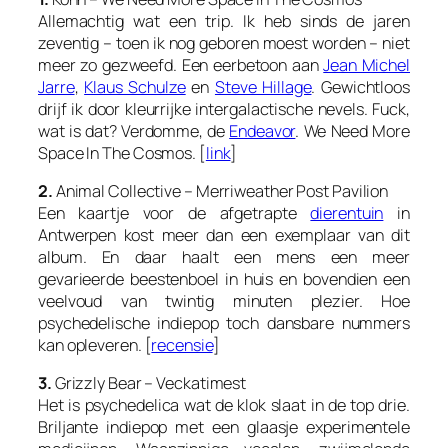
Allemachtig wat een trip. Ik heb sinds de jaren
zeventig – toen ik nog geboren moest worden – niet
meer zo gezweefd. Een eerbetoon aan
Jean Michel
Jarre
,
Klaus Schulze
en
Steve Hillage
. Gewichtloos
drijf ik door kleurrijke intergalactische nevels. Fuck,
wat is dat? Verdomme, de
Endeavor
. We Need More
Space In The Cosmos. [
link
]
2.
Animal Collective – Merriweather Post Pavilion
Een kaartje voor de afgetrapte
dierentuin
in
Antwerpen kost meer dan een exemplaar van dit
album. En daar haalt een mens een meer
gevarieerde beestenboel in huis en bovendien een
veelvoud van twintig minuten plezier. Hoe
psychedelische indiepop toch dansbare nummers
kan opleveren. [
recensie
]
3.
Grizzly Bear – Veckatimest
Het is psychedelica wat de klok slaat in de top drie.
Briljante indiepop met een glaasje experimentele