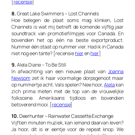
[
recensie
]
8.
Great Lake Swimmers – Lost Channels
Hoe belegen de plaat soms mag klinken,
Lost
Channels
is wat mij betreft de komende vijftig jaar
soundtrack van promotiefilmpjes voor Canada. En
bovendien het op één na beste exportproduct.
Nummer één staat op nummer vier. Had ik in Canada
niet nog een tante? [recensie
hier
en
hier
]
9.
Alela Diane – To Be Still
In afwachting van een nieuwe plaat van
Joanna
Newsom
zet ik haar voormalige dorpsgenoot maar
op nummertje acht. Vals spelen? Nee hoor,
Alela
kan
zich prima meten met de top van de vrouwelijke
folkscene. Amerikaans tijdloos en bovendien
betoverend mooi. [
recensie
]
10.
Deerhunter – Rainwater Cassette Exchange
Vijftien minuten muziek, kan iemand daarvan leven?
Ja hoor, dit is er eentje voor de repeat knop. We