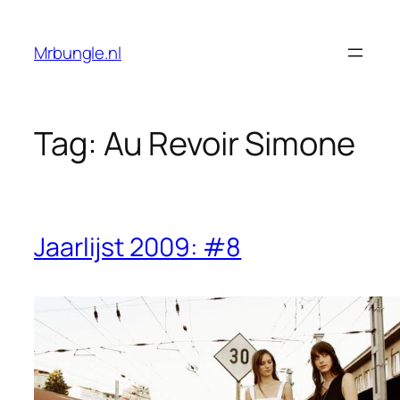
Ga
naar
Mrbungle.nl
de
inhoud
Tag:
Au Revoir Simone
Jaarlijst 2009: #8