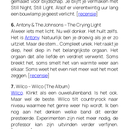
gemaakt voor blijdschap. Je blijft je vermaken met
Still Night, Still Light
. Alsof er vierentwintig uur lang
een bouwlamp je geest verlicht. [
recensie
]
6.
Antony & The Johnsons – The Crying Light
Alweer iets met licht. Nu wél donker. Het huilt zelfs.
Het is
Antony
. Natuurlijk ben je droevig als je er zo
uitziet. Maar die stem… Compleet uniek. Het raakt je
diep, heel diep in het belangrijkste orgaan. Het
orgaan dat alle liefde en verdriet verwerkt. Soms
breekt het, soms smelt het van warmte weer aan
elkaar. Soms weet het even niet meer wat het moet
zeggen. [
recensie
]
7.
Wilco – Wilco (The Album)
Wilco
. Klinkt als een ouwelullenband. Is het ook.
Maar wel de beste. Wilco tilt countryrock naar
niveau waarmee het genre weer hip wordt. Ik ben
nog aan het denken welke band dit eerder
presteerde. Experimenten zijn niet meer nodig, de
professor kan zijn uitvinden verder verfijnen.