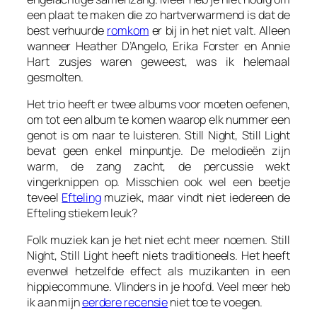
een plaat te maken die zo hartverwarmend is dat de
best verhuurde
romkom
er bij in het niet valt. Alleen
wanneer Heather D’Angelo, Erika Forster en Annie
Hart zusjes waren geweest, was ik helemaal
gesmolten.
Het trio heeft er twee albums voor moeten oefenen,
om tot een album te komen waarop elk nummer een
genot is om naar te luisteren.
Still Night, Still Light
bevat geen enkel minpuntje. De melodieën zijn
warm, de zang zacht, de percussie wekt
vingerknippen op. Misschien ook wel een beetje
teveel
Efteling
muziek, maar vindt niet iedereen de
Efteling stiekem leuk?
Folk muziek kan je het niet echt meer noemen.
Still
Night, Still Light
heeft niets traditioneels. Het heeft
evenwel hetzelfde effect als muzikanten in een
hippiecommune. Vlinders in je hoofd. Veel meer heb
ik aan mijn
eerdere recensie
niet toe te voegen.