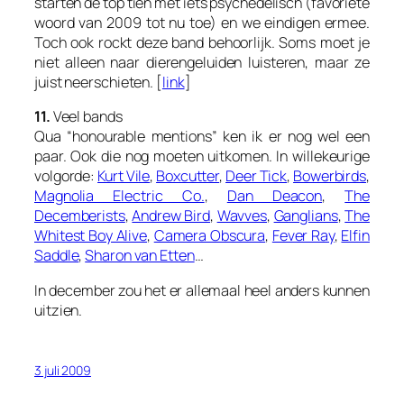
starten de top tien met iets psychedelisch (favoriete
woord van 2009 tot nu toe) en we eindigen ermee.
Toch ook rockt deze band behoorlijk. Soms moet je
niet alleen naar dierengeluiden luisteren, maar ze
juist neerschieten. [
link
]
11.
Veel bands
Qua “honourable mentions” ken ik er nog wel een
paar. Ook die nog moeten uitkomen. In willekeurige
volgorde:
Kurt Vile
,
Boxcutter
,
Deer Tick
,
Bowerbirds
,
Magnolia Electric Co.
,
Dan Deacon
,
The
Decemberists
,
Andrew Bird
,
Wavves
,
Ganglians
,
The
Whitest Boy Alive
,
Camera Obscura
,
Fever Ray
,
Elfin
Saddle
,
Sharon van Etten
…
In december zou het er allemaal heel anders kunnen
uitzien.
3 juli 2009