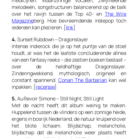
medicijnen. Waanzinnige vocalen, zwijmelende
melodieën, songstructuren balancerend op de balk
over het ravijn tussen de Top 40- en
The Wire
Magazine
berg. Hoe bevreemdende indiepop toch
iedereen kan plezieren. [
link
]
4.
Sunset Rubdown – Dragonslayer
Intense indierock die je op het puntje van de stoel
houdt, al was het de laatste concluderende alinea
van een fantasy reeks – die zestien boeken beslaat –
over de heldhaftige
Dragonslayer
.
Zinderingwekkend, mythologisch, origineel en
constant spannend.
Conan The Barbarian
kan wel
inpakken. [
recensie
]
5.
Au Revoir Simone – Still Night, Still Light
Met de nacht heeft dit album weinig te maken.
Huppelend tussen de vlinders op een zonnige heide,
ergens in bosrijk Nederland, de natuur kruipend over
het blote lichaam. Blijdschap, melancholie,
blijdschap dat de melancholie weer plaats heeft