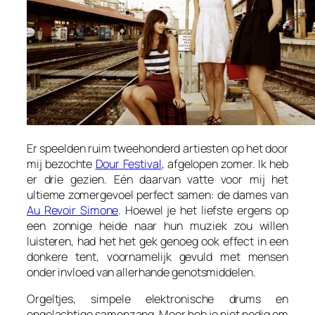
Er speelden ruim tweehonderd artiesten op het door
mij bezochte
Dour Festival
, afgelopen zomer. Ik heb
er drie gezien. Eén daarvan vatte voor mij het
ultieme zomergevoel perfect samen: de dames van
Au Revoir Simone
. Hoewel je het liefste ergens op
een zonnige heide naar hun muziek zou willen
luisteren, had het het gek genoeg ook effect in een
donkere tent, voornamelijk gevuld met mensen
onder invloed van allerhande genotsmiddelen.
Orgeltjes, simpele elektronische drums en
engelachtige samenzang. Meer heb je niet nodig om