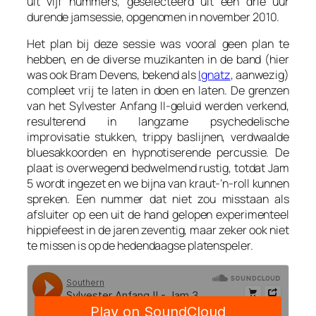
uit vijf nummers, geselecteerd uit een drie uur
durende jamsessie, opgenomen in november 2010.
Het plan bij deze sessie was vooral geen plan te
hebben, en de diverse muzikanten in de band (hier
was ook Bram Devens, bekend als
Ignatz
, aanwezig)
compleet vrij te laten in doen en laten. De grenzen
van het Sylvester Anfang II-geluid werden verkend,
resulterend in langzame psychedelische
improvisatie stukken, trippy baslijnen, verdwaalde
bluesakkoorden en hypnotiserende percussie. De
plaat is overwegend bedwelmend rustig, totdat
Jam
5
wordt ingezet en we bijna van kraut-’n-roll kunnen
spreken. Een nummer dat niet zou misstaan als
afsluiter op een uit de hand gelopen experimenteel
hippiefeest in de jaren zeventig, maar zeker ook niet
te missen is op de hedendaagse platenspeler.