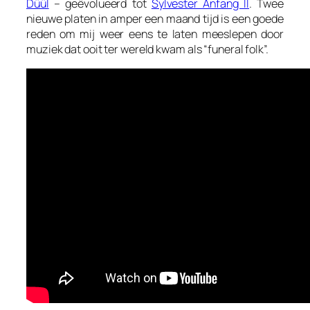
Düül
– geëvolueerd tot
Sylvester Anfang II
. Twee
nieuwe platen in amper een maand tijd is een goede
reden om mij weer eens te laten meeslepen door
muziek dat ooit ter wereld kwam als “funeral folk”.