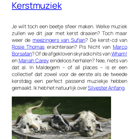
Kerstmuziek
Je wilt toch een beetje sfeer maken. Welke muziek
zullen we dit jaar met kerst draaien? Toch maar
weer de
meezingers van Sufjan
? De kerst-cd van
Rosie Thomas
erachteraan?
Pis Nicht
van
Marco
Borsatan
? Of de afgekloven skyradio hits van
Wham!
en
Mariah Carey
eindeloos herhalen? Nee, niets van
dat al. In Maldegem – of all places – is er een
collectief dat zowel voor de eerste als de tweede
kerstdag een perfect passend muziekje hebben
gemaakt. Ik heb het natuurlijk over
Silvester Anfang
.