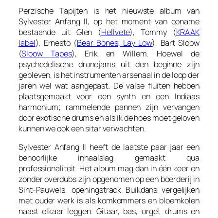
Perzische Tapijten
is het nieuwste album van
Sylvester Anfang II, op het moment van opname
bestaande uit Glen (
Hellvete
), Tommy (
KRAAK
label
), Ernesto (
Bear Bones, Lay Low
), Bart Sloow
(
Sloow Tapes
), Erik en Willem. Hoewel de
psychedelische dronejams uit den beginne zijn
gebleven, is het instrumenten arsenaal in de loop der
jaren wel wat aangepast. De valse fluiten hebben
plaatsgemaakt voor een synth en een Indiaas
harmonium; rammelende pannen zijn vervangen
door exotische drums en als ik de hoes moet geloven
kunnen we ook een sitar verwachten.
Sylvester Anfang II heeft de laatste paar jaar een
behoorlijke inhaalslag gemaakt qua
professionaliteit. Het album mag dan in één keer en
zonder overdubs zijn opgenomen op een boerderij in
Sint-Pauwels, openingstrack
Buikdans
vergelijken
met ouder werk is als komkommers en bloemkolen
naast elkaar leggen. Gitaar, bas, orgel, drums en