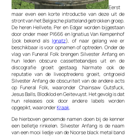
Eerst
maar even een korte introductie van deze uit de
stront van het Belgische platteland getrokken groep.
De heren Hellvete, Per en Edgar worden bijgestaan
door onder meer PI666 en Ignatius Van Kempenhof
(ook bekend als
Ignatz
), of naar gelang wie er
beschikbaar is voor opnamen of optreden. Onder de
vlag van
Funeral Folk
brengen Silvester Anfang en
hun leden obscure cassettebandjes uit en de
discografie groeit gestaag. Narmate ook de
reputatie van de liveoptredens groeit, ontgroeid
Silvester Anfang de obscuriteit van de andere acts
op
Funeral Folk
, waaronder Chainsaw Gutsfuck,
Jesus Balls, Blodklod en Geitevuyst. Het gevolg is dat
hun releases ook door andere labels worden
opgepikt, waaronder
Kraak
.
De hierboven genoemde namen doen bij de kenner
een belletje rinkelen.
Silvester Anfang
is de naam
van een mooi liedje van de Noorse black metal band