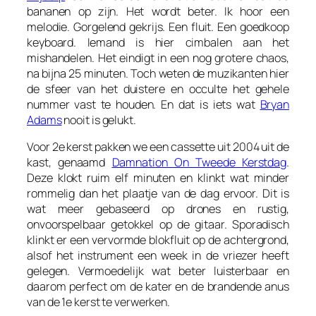
bananen op zijn. Het wordt beter. Ik hoor een
melodie. Gorgelend gekrijs. Een fluit. Een goedkoop
keyboard. Iemand is hier cimbalen aan het
mishandelen. Het eindigt in een nog grotere chaos,
na bijna 25 minuten. Toch weten de muzikanten hier
de sfeer van het duistere en occulte het gehele
nummer vast te houden. En dat is iets wat
Bryan
Adams
nooit is gelukt.
Voor 2e kerst pakken we een cassette uit 2004 uit de
kast, genaamd
Damnation On Tweede Kerstdag
.
Deze klokt ruim elf minuten en klinkt wat minder
rommelig dan het plaatje van de dag ervoor. Dit is
wat meer gebaseerd op drones en rustig,
onvoorspelbaar getokkel op de gitaar. Sporadisch
klinkt er een vervormde blokfluit op de achtergrond,
alsof het instrument een week in de vriezer heeft
gelegen. Vermoedelijk wat beter luisterbaar en
daarom perfect om de kater en de brandende anus
van de 1e kerst te verwerken.