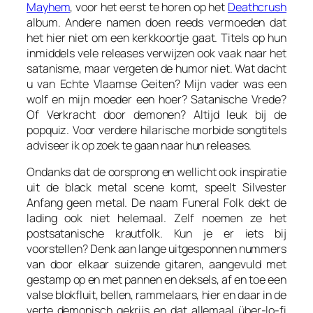
Mayhem
, voor het eerst te horen op het
Deathcrush
album. Andere namen doen reeds vermoeden dat
het hier niet om een kerkkoortje gaat. Titels op hun
inmiddels vele releases verwijzen ook vaak naar het
satanisme, maar vergeten de humor niet. Wat dacht
u van
Echte Vlaamse Geiten
?
Mijn vader was een
wolf en mijn moeder een hoer
?
Satanische Vrede
?
Of
Verkracht door demonen
? Altijd leuk bij de
popquiz. Voor verdere hilarische morbide songtitels
adviseer ik op zoek te gaan naar hun releases.
Ondanks dat de oorsprong en wellicht ook inspiratie
uit de black metal scene komt, speelt Silvester
Anfang geen metal. De naam
Funeral Folk
dekt de
lading ook niet helemaal. Zelf noemen ze het
postsatanische krautfolk
. Kun je er iets bij
voorstellen? Denk aan lange uitgesponnen nummers
van door elkaar suizende gitaren, aangevuld met
gestamp op en met pannen en deksels, af en toe een
valse blokfluit, bellen, rammelaars, hier en daar in de
verte demonisch gekrijs en dat allemaal über-lo-fi