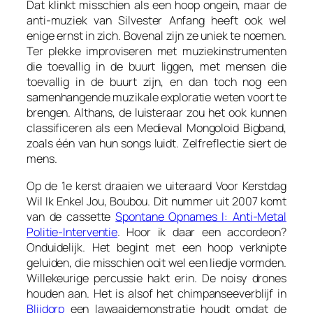
Dat klinkt misschien als een hoop ongein, maar de
anti-muziek van Silvester Anfang heeft ook wel
enige ernst in zich. Bovenal zijn ze uniek te noemen.
Ter plekke improviseren met muziekinstrumenten
die toevallig in de buurt liggen, met mensen die
toevallig in de buurt zijn, en dan toch nog een
samenhangende muzikale exploratie weten voort te
brengen. Althans, de luisteraar zou het ook kunnen
classificeren als een
Medieval Mongoloid Bigband
,
zoals één van hun songs luidt. Zelfreflectie siert de
mens.
Op de 1e kerst draaien we uiteraard
Voor Kerstdag
Wil Ik Enkel Jou, Boubou
. Dit nummer uit 2007 komt
van de cassette
Spontane Opnames I: Anti-Metal
Politie-Interventie
. Hoor ik daar een accordeon?
Onduidelijk. Het begint met een hoop verknipte
geluiden, die misschien ooit wel een liedje vormden.
Willekeurige percussie hakt erin. De noisy drones
houden aan. Het is alsof het chimpanseeverblijf in
Blijdorp
een lawaaidemonstratie houdt omdat de