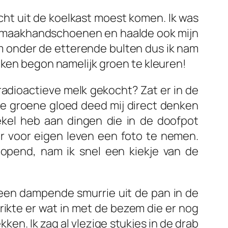
ucht uit de koelkast moest komen. Ik was
oonmaakhandschoenen en haalde ook mijn
aam onder de etterende bulten dus ik nam
uken begon namelijk groen te kleuren!
radioactieve melk gekocht? Zat er in de
De groene gloed deed mij direct denken
el heb aan dingen die in de doofpot
ar voor eigen leven een foto te nemen.
opend, nam ik snel een kiekje van de
 een dampende smurrie uit de pan in de
 prikte er wat in met de bezem die er nog
ken. Ik zag al vlezige stukjes in de drab