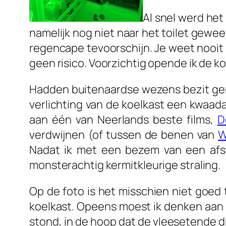
Al snel werd het
namelijk nog niet naar het toilet gew
regencape tevoorschijn. Je weet nooit w
geen risico. Voorzichtig opende ik de k
Hadden buitenaardse wezens bezit g
verlichting van de koelkast een kwaad
aan één van Neerlands beste films,
D
verdwijnen (of tussen de benen van
W
Nadat ik met een bezem van een afs
monsterachtig kermitkleurige straling.
Op de foto is het misschien niet goed
koelkast. Opeens moest ik denken aan e
stond, in de hoop dat de vleesetende dri