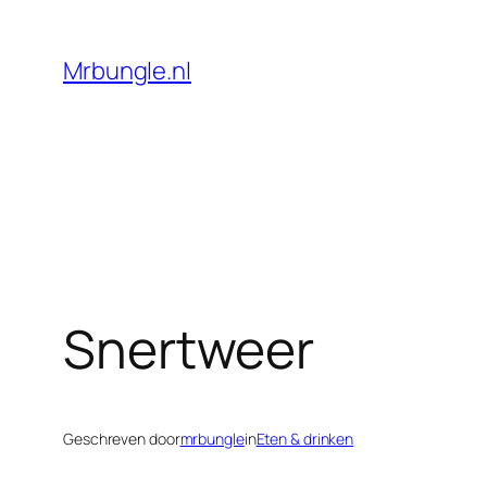
Ga
naar
Mrbungle.nl
de
inhoud
Snertweer
Geschreven door
mrbungle
in
Eten & drinken