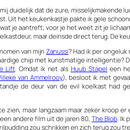
 mij duidelijk dat de zure, misselijkmakende l
eest. Uit het keukenkastje pakte ik gele sch
at je aantreft; voor je het weet zit je lich
oelkastdeur, maar deinsde direct terug. De ke
enomen van mijn
Zanussi
? Had ik per ongeluk 
aardige chip met kunstmatige intelligentie? 
e Lift
. Omdat ik net als
Huub Stapel
een hek
illeke van Ammelrooy
), besloot ik met geva
tandje de deur van de
evil
koelkast had ge
 te zien, maar langzaam maar zeker kroop er
en andere film uit de jaren 80,
The Blob
. Ik
lpudding zou schrikken en zich terug zou trek