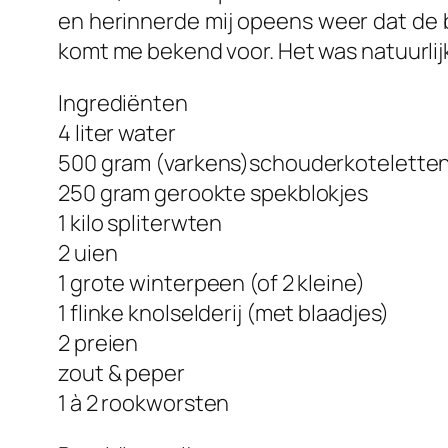
en herinnerde mij opeens weer dat de b
komt me bekend voor. Het was natuurlij
Ingrediënten
4 liter water
500 gram (varkens)schouderkotelette
250 gram gerookte spekblokjes
1 kilo spliterwten
2 uien
1 grote winterpeen (of 2 kleine)
1 flinke knolselderij (met blaadjes)
2 preien
zout & peper
1 à 2 rookworsten