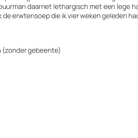
uurman daarnet lethargisch met een lege hal
k de erwtensoep die ik vier weken geleden h
n (zonder gebeente)