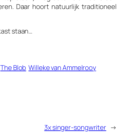
en. Daar hoort natuurlijk traditioneel
lkast staan…
The Blob
Willeke van Ammelrooy
3x singer-songwriter
→