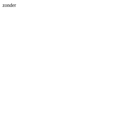
zonder