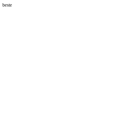
beste