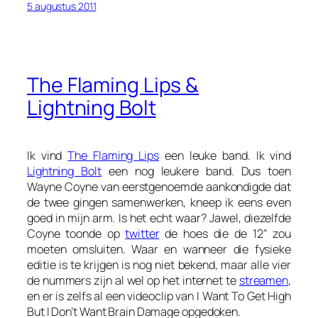
5 augustus 2011
The Flaming Lips &
Lightning Bolt
Ik vind
The Flaming Lips
een leuke band. Ik vind
Lightning Bolt
een nog leukere band. Dus toen
Wayne Coyne van eerstgenoemde aankondigde dat
de twee gingen samenwerken, kneep ik eens even
goed in mijn arm. Is het echt waar? Jawel, diezelfde
Coyne toonde op
twitter
de hoes die de 12” zou
moeten omsluiten. Waar en wanneer die fysieke
editie is te krijgen is nog niet bekend, maar alle vier
de nummers zijn al wel op het internet te
streamen
,
en er is zelfs al een videoclip van
I Want To Get High
But I Don’t Want Brain Damage
opgedoken.