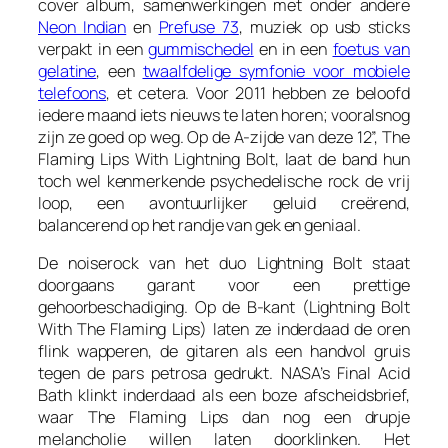
cover album, samenwerkingen met onder andere
Neon Indian
en
Prefuse 73
, muziek op usb sticks
verpakt in een
gummischedel
en in een
foetus van
gelatine
, een
twaalfdelige symfonie voor mobiele
telefoons
, et cetera. Voor 2011 hebben ze beloofd
iedere maand iets nieuws te laten horen; vooralsnog
zijn ze goed op weg. Op de A-zijde van deze 12”,
The
Flaming Lips With Lightning Bolt
, laat de band hun
toch wel kenmerkende psychedelische rock de vrij
loop, een avontuurlijker geluid creërend,
balancerend op het randje van gek en geniaal.
De noiserock van het duo Lightning Bolt staat
doorgaans garant voor een prettige
gehoorbeschadiging. Op de B-kant (
Lightning Bolt
With The Flaming Lips
) laten ze inderdaad de oren
flink wapperen, de gitaren als een handvol gruis
tegen de pars petrosa gedrukt.
NASA’s Final Acid
Bath
klinkt inderdaad als een boze afscheidsbrief,
waar The Flaming Lips dan nog een drupje
melancholie willen laten doorklinken. Het