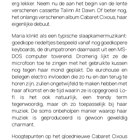
erg lekker. Neem nu de aan het begin van de lente
verschenen cassette
Talinn At Dawn
. Of beter nog,
het onlangs verschenen album
Cabaret Cixous
, haar
eigenlijke debuut.
Maria klinkt als een typische slaapkamermuzikant:
goedkope riedeltjes bespeeld vanaf nog goedkopere
keyboards, de drumpatronen daarnaast uit een MS-
DOS computer toverend. Dromerig lijkt ze de
microfoon toe te zingen met het gebruikte kussen
nog tegen haar mond geplakt. De eurohouse en
belegen electro invloeden die zo nu en dan terug te
horen zijn, zullen ongetwijfeld te maken hebben met
haar afkomst en de tijd waarin ze is opgegroeid. Lo-
fi is het ook natuurlijk, een trendy term
tegenwoordig, maar oh zo toepasselijk bij haar
muziek. De soms onbeholpen manier waarop haar
muziek is geproduceerd is gewoon geweldig
charmant.
Hoogtepunten op het gloednieuwe
Cabaret Cixous