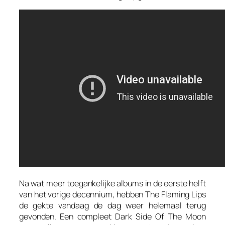
Na wat meer toegankelijke albums in de eerste helft
van het vorige decennium, hebben The Flaming Lips
de gekte vandaag de dag weer helemaal terug
gevonden. Een compleet
Dark Side Of The Moon