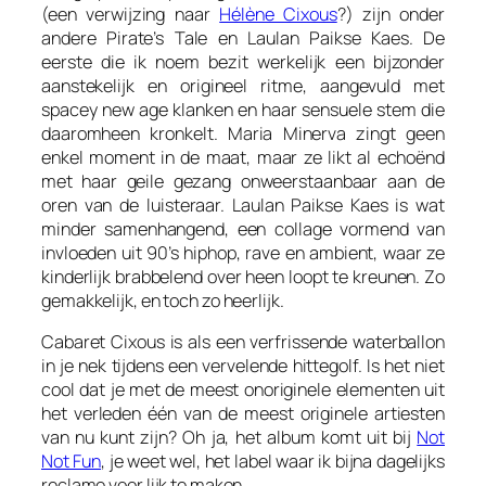
(een verwijzing naar
Hélène Cixous
?) zijn onder
andere
Pirate’s Tale
en
Laulan Paikse Kaes
. De
eerste die ik noem bezit werkelijk een bijzonder
aanstekelijk en origineel ritme, aangevuld met
spacey new age klanken en haar sensuele stem die
daaromheen kronkelt. Maria Minerva zingt geen
enkel moment in de maat, maar ze likt al echoënd
met haar geile gezang onweerstaanbaar aan de
oren van de luisteraar.
Laulan Paikse Kaes
is wat
minder samenhangend, een collage vormend van
invloeden uit 90’s hiphop, rave en ambient, waar ze
kinderlijk brabbelend over heen loopt te kreunen. Zo
gemakkelijk, en toch zo heerlijk.
Cabaret Cixous
is als een verfrissende waterballon
in je nek tijdens een vervelende hittegolf. Is het niet
cool dat je met de meest onoriginele elementen uit
het verleden één van de meest originele artiesten
van nu kunt zijn? Oh ja, het album komt uit bij
Not
Not Fun
, je weet wel, het label waar ik bijna dagelijks
reclame voor lijk te maken.