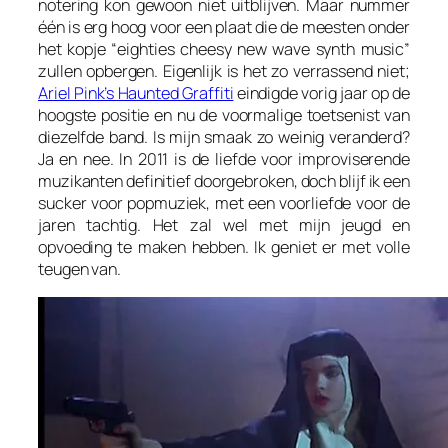
notering kon gewoon niet uitblijven. Maar nummer
één is erg hoog voor een plaat die de meesten onder
het kopje “eighties cheesy new wave synth music”
zullen opbergen. Eigenlijk is het zo verrassend niet;
Ariel Pink’s Haunted Graffiti
eindigde vorig jaar op de
hoogste positie en nu de voormalige toetsenist van
diezelfde band. Is mijn smaak zo weinig veranderd?
Ja en nee. In 2011 is de liefde voor improviserende
muzikanten definitief doorgebroken, doch blijf ik een
sucker
voor popmuziek, met een voorliefde voor de
jaren tachtig. Het zal wel met mijn jeugd en
opvoeding te maken hebben. Ik geniet er met volle
teugen van.