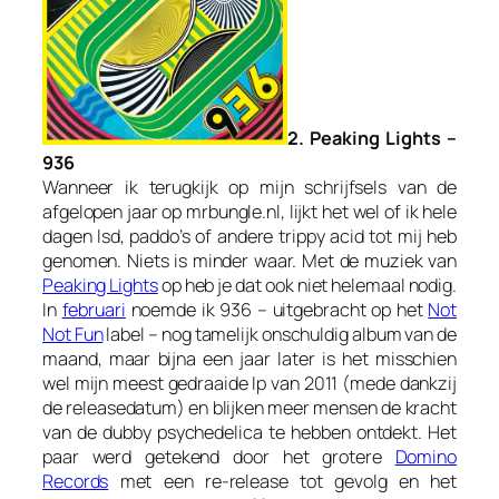
2. Peaking Lights –
936
Wanneer ik terugkijk op mijn schrijfsels van de
afgelopen jaar op mrbungle.nl, lijkt het wel of ik hele
dagen lsd, paddo’s of andere trippy acid tot mij heb
genomen. Niets is minder waar. Met de muziek van
Peaking Lights
op heb je dat ook niet helemaal nodig.
In
februari
noemde ik
936
– uitgebracht op het
Not
Not Fun
label – nog tamelijk onschuldig album van de
maand, maar bijna een jaar later is het misschien
wel mijn meest gedraaide lp van 2011 (mede dankzij
de releasedatum) en blijken meer mensen de kracht
van de dubby psychedelica te hebben ontdekt. Het
paar werd getekend door het grotere
Domino
Records
met een re-release tot gevolg en het