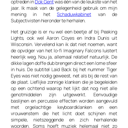
optreden in
Dok Gent
was één van de leukste van het
jaar. Ik maak van de gelegenheid gebruik om mijn
mening in het
Schaduwkabinet
van de
Subjectivisten hieronder te herhalen.
Het gruizige is er nu wel een beetje af bij Peaking
Lights, ook wel Aaron Coyes en Indra Dunis uit
Wisconsin. Vervelend kan ik dat niet noemen, want
de opvolger van het lo-fi
Imaginary Falcons
luistert
heerlijk weg. Nou ja, allemaal relatief natuurlijk. De
dikke lagen doffe dub brengen direct een lome sfeer
in huis. De subtitel
Laid Back
bij het nummer
Tiger
Eyes
was niet nodig geweest, net als bij de rest van
de plaat. Lieflijke zonnige klanken die je begeleiden
op een ochtend waarop het lijkt dat nog niet alle
genotmiddelen zijn uitgewerkt. Eenvoudige
baslijnen en percussie effecten worden aangevuld
met orgelachtige keyboardklanken en een
vrouwenstem die het licht doet schijnen met
simpele, nietszeggende en zich herhalende
woorden. Soms hoeft muziek helemaal niet zo