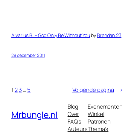
Alvarius B. – God Only Be Without You
by
Brendan.23
28 december 2011
1
2
3
…
5
Volgende pagina
→
Blog
Evenementen
Mrbungle.nl
Over
Winkel
FAQ's
Patronen
Auteurs
Thema’s