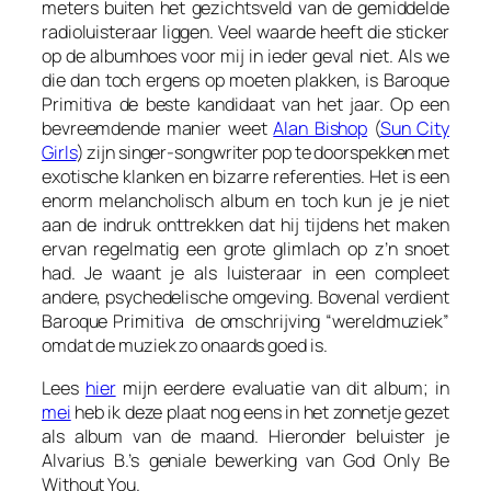
meters buiten het gezichtsveld van de gemiddelde
radioluisteraar liggen. Veel waarde heeft die sticker
op de albumhoes voor mij in ieder geval niet. Als we
die dan toch ergens op moeten plakken, is
Baroque
Primitiva
de beste kandidaat van het jaar. Op een
bevreemdende manier weet
Alan Bishop
(
Sun City
Girls
) zijn singer-songwriter pop te doorspekken met
exotische klanken en bizarre referenties. Het is een
enorm melancholisch album en toch kun je je niet
aan de indruk onttrekken dat hij tijdens het maken
ervan regelmatig een grote glimlach op z’n snoet
had. Je waant je als luisteraar in een compleet
andere, psychedelische omgeving. Bovenal verdient
Baroque Primitiva
de omschrijving “wereldmuziek”
omdat de muziek zo onaards goed is.
Lees
hier
mijn eerdere evaluatie van dit album; in
mei
heb ik deze plaat nog eens in het zonnetje gezet
als album van de maand. Hieronder beluister je
Alvarius B.’s geniale bewerking van
God Only Be
Without You
.