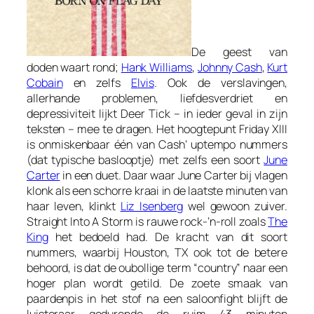
De geest van
doden waart rond;
Hank Williams
,
Johnny Cash
,
Kurt
Cobain
en zelfs
Elvis
. Ook de verslavingen,
allerhande problemen, liefdesverdriet en
depressiviteit lijkt Deer Tick – in ieder geval in zijn
teksten – mee te dragen. Het hoogtepunt
Friday XIII
is onmiskenbaar één van Cash’ uptempo nummers
(dat typische baslooptje) met zelfs een soort
June
Carter
in een duet. Daar waar June Carter bij vlagen
klonk als een schorre kraai in de laatste minuten van
haar leven, klinkt
Liz Isenberg
wel gewoon zuiver.
Straight Into A Storm
is rauwe rock-‘n-roll zoals
The
King
het bedoeld had. De kracht van dit soort
nummers, waarbij
Houston, TX
ook tot de betere
behoord, is dat de oubollige term “country” naar een
hoger plan wordt getild. De zoete smaak van
paardenpis in het stof na een saloonfight blijft de