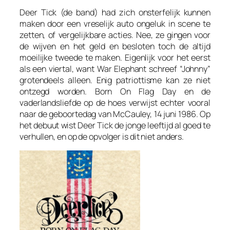
Deer Tick (de band) had zich onsterfelijk kunnen
maken door een vreselijk auto ongeluk in scene te
zetten, of vergelijkbare acties. Nee, ze gingen voor
de wijven en het geld en besloten toch de altijd
moeilijke tweede te maken. Eigenlijk voor het eerst
als een viertal, want
War Elephant
schreef “Johnny”
grotendeels alleen. Enig patriottisme kan ze niet
ontzegd worden.
Born On Flag Day
en de
vaderlandsliefde op de hoes verwijst echter vooral
naar de geboortedag van McCauley, 14 juni 1986. Op
het debuut wist Deer Tick de jonge leeftijd al goed te
verhullen, en op de opvolger is dit niet anders.