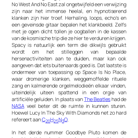
No West And No East
zal ongetwijfeld een verwijzing
zijn naar het immense heelal, en hypnotiserend
klanken zijn hier troef. Herhaling, loops, echo’s en
een geveinsde gitaar bepalen het klankbeeld. Zelfs
met je ogen dicht tollen je oogballen in de kassen
van de kosmische trip die ze hier te verduren krijgen.
Spacy is natuurlijk een term die dikwijls gebruikt
wordt om het stilleggen van bepaalde
hersenactiviteiten aan te duiden, maar kan ook
aangeven dat iets buitenaards goed is. Dat laatste is
ondermeer van toepassing op
Space Is No Place
,
waar dromerige klanken, weggemoffelde rituele
zang en kalmerende orgelmelodieën elkaar vinden,
uiteindelijk uiteen spattend in een orgie van
artificiële geluiden. In plaats van
The Beatles
had de
NASA
veel beter dit de ruimte in kunnen sturen.
Hoewel
Lucy In The Sky With Diamonds
net zo hard
refereert aan
C
H
N
O
.
20
25
3
In het derde nummer
Goodbye Pluto
komen de