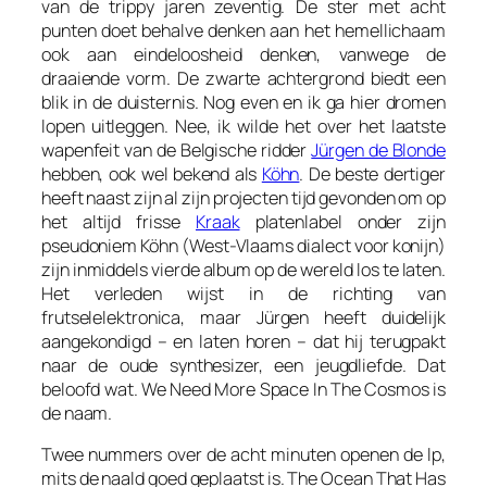
van de trippy jaren zeventig. De ster met acht
punten doet behalve denken aan het hemellichaam
ook aan eindeloosheid denken, vanwege de
draaiende vorm. De zwarte achtergrond biedt een
blik in de duisternis. Nog even en ik ga hier dromen
lopen uitleggen. Nee, ik wilde het over het laatste
wapenfeit van de Belgische ridder
Jürgen de Blonde
hebben, ook wel bekend als
Köhn
. De beste dertiger
heeft naast zijn al zijn projecten tijd gevonden om op
het altijd frisse
Kraak
platenlabel onder zijn
pseudoniem Köhn (West-Vlaams dialect voor konijn)
zijn inmiddels vierde album op de wereld los te laten.
Het verleden wijst in de richting van
frutselelektronica, maar Jürgen heeft duidelijk
aangekondigd – en laten horen – dat hij terugpakt
naar de oude synthesizer, een jeugdliefde. Dat
beloofd wat.
We Need More Space In The Cosmos
is
de naam.
Twee nummers over de acht minuten openen de lp,
mits de naald goed geplaatst is.
The Ocean That Has