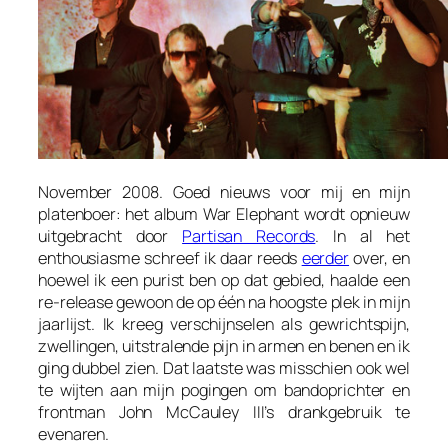
November 2008. Goed nieuws voor mij en mijn
platenboer: het album
War Elephant
wordt opnieuw
uitgebracht door
Partisan Records
. In al het
enthousiasme schreef ik daar reeds
eerder
over, en
hoewel ik een purist ben op dat gebied, haalde een
re-release gewoon de op één na hoogste plek in mijn
jaarlijst. Ik kreeg verschijnselen als gewrichtspijn,
zwellingen, uitstralende pijn in armen en benen en ik
ging dubbel zien. Dat laatste was misschien ook wel
te wijten aan mijn pogingen om bandoprichter en
frontman John McCauley III’s drankgebruik te
evenaren.