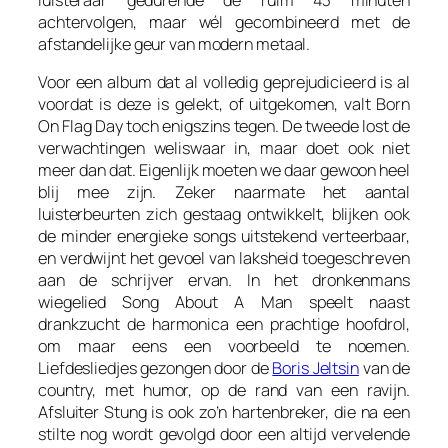
luisteraar gedurende de ruim 43 minuten
achtervolgen, maar wél gecombineerd met de
afstandelijke geur van modern metaal.
Voor een album dat al volledig geprejudicieerd is al
voordat is deze is gelekt, of uitgekomen, valt
Born
On Flag Day
toch enigszins tegen. De tweede lost de
verwachtingen weliswaar in, maar doet ook niet
meer dan dat. Eigenlijk moeten we daar gewoon heel
blij mee zijn. Zeker naarmate het aantal
luisterbeurten zich gestaag ontwikkelt, blijken ook
de minder energieke songs uitstekend verteerbaar,
en verdwijnt het gevoel van laksheid toegeschreven
aan de schrijver ervan. In het dronkenmans
wiegelied
Song About A Man
speelt naast
drankzucht de harmonica een prachtige hoofdrol,
om maar eens een voorbeeld te noemen.
Liefdesliedjes gezongen door de
Boris Jeltsin
van de
country, met humor, op de rand van een ravijn.
Afsluiter
Stung
is ook zo’n hartenbreker, die na een
stilte nog wordt gevolgd door een altijd vervelende