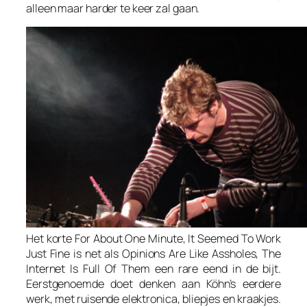
alleen maar harder te keer zal gaan.
Het korte For
About One Minute, It Seemed To Work
Just Fine
is net als
Opinions Are Like Assholes, The
Internet Is Full Of Them
een rare eend in de bijt.
Eerstgenoemde doet denken aan Köhn’s eerdere
werk, met ruisende elektronica, bliepjes en kraakjes.