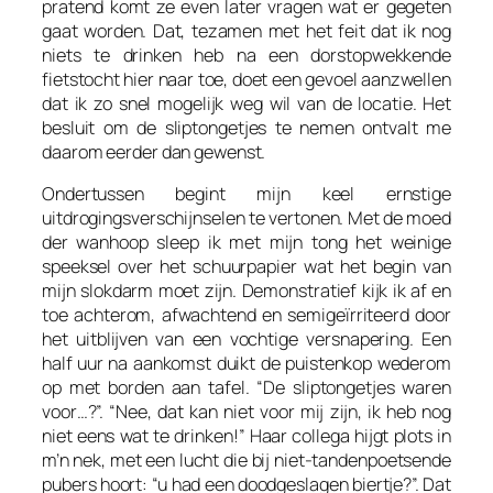
pratend komt ze even later vragen wat er gegeten
gaat worden. Dat, tezamen met het feit dat ik nog
niets te drinken heb na een dorstopwekkende
fietstocht hier naar toe, doet een gevoel aanzwellen
dat ik zo snel mogelijk weg wil van de locatie. Het
besluit om de sliptongetjes te nemen ontvalt me
daarom eerder dan gewenst.
Ondertussen begint mijn keel ernstige
uitdrogingsverschijnselen te vertonen. Met de moed
der wanhoop sleep ik met mijn tong het weinige
speeksel over het schuurpapier wat het begin van
mijn slokdarm moet zijn. Demonstratief kijk ik af en
toe achterom, afwachtend en semigeïrriteerd door
het uitblijven van een vochtige versnapering. Een
half uur na aankomst duikt de puistenkop wederom
op met borden aan tafel. “De sliptongetjes waren
voor…?”. “Nee, dat kan niet voor mij zijn, ik heb nog
niet eens wat te drinken!” Haar collega hijgt plots in
m’n nek, met een lucht die bij niet-tandenpoetsende
pubers hoort: “u had een doodgeslagen biertje?”. Dat