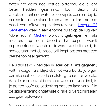
zaten trouwens nog restjes bitterbal, die allicht
beter hadden gesmaakt. Toch dacht dit
etablissement nog water bij de wijn te doen om bij de
gerechten een salade te serveren. Ik kan me nog
goed een aflevering herinneren van
League Of
Gentlemen
waarin een enorme puist op de rug van
“dole scum”
Mickey
wordt uitgeknepen en als
mosterd op een broodje hamburger wordt
gepresenteerd. Nachtmerrie wordt werkelijkheid; de
serveerster met de brede bril loopt opeens met een
pleister op haar gezicht.
De uitspraak “ik heb dan in ieder geval íets gegeten”,
valt in duigen als blijkt dat het verorberde je eigen
darmkanaal ziet als de snelste glijbaan ter wereld.
Aan de andere kant is dat ook weer een voordeel, in
je achterhoofd de bedenking dat een lang verblijf in
de spijsvertering ongetwijfeld rare bijverschijnselen
zou gaan opleveren.
Na nog een half uur met lege borden voor onze neus