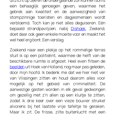
uitzicht op zee en de ondergaande zon kunnen soms
een behaaglijk genoegen geven, waarmee het
gebrek aan kwaliteit en de aanwezigheid van
stompzinnige toeristen en dagjesmensen wordt
verbloemd. Toch kan je niet alles deguiseren. Eén
bepaald strandpaviljoen, nabij
Dishoek
, Zeeland,
doet daar ook geen enkele moeite voor en maakt het
wel heel erg bont. Een verslag.
Zoekend naar een plekje op het rommelige terras
stuit ik op een politielint, waarmee de helft van de
beschikbare ruimte is afgezet. Heel even flitsen de
beelden
uit Hoek van Holland, nog maar pas geleden,
door mijn hoofd. Ik bedenk me dat we hier niet ver
van Vlissingen zitten en houd daarom alles voor
mogelijk op het gebied van criminaliteit. De
aanwezige gasten worden in elk geval gedwongen
om gezellig met z’n allen op een kluitje te zitten,
zodat ik drie keer over een vieze bouvier struikel
alvorens bij het laatste vrije tafeltje te geraken.
Maar ik zit. De frisse, zilte buitenlucht met een