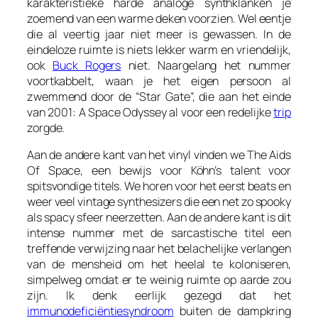
karakteristieke harde analoge synthklanken je
zoemend van een warme deken voorzien. Wel eentje
die al veertig jaar niet meer is gewassen. In de
eindeloze ruimte is niets lekker warm en vriendelijk,
ook
Buck Rogers
niet. Naargelang het nummer
voortkabbelt, waan je het eigen persoon al
zwemmend door de “Star Gate”, die aan het einde
van 2001: A Space Odyssey al voor een redelijke
trip
zorgde.
Aan de andere kant van het vinyl vinden we
The Aids
Of Space
, een bewijs voor Köhn’s talent voor
spitsvondige titels. We horen voor het eerst beats en
weer veel vintage synthesizers die een net zo spooky
als spacy sfeer neerzetten. Aan de andere kant is dit
intense nummer met de sarcastische titel een
treffende verwijzing naar het belachelijke verlangen
van de mensheid om het heelal te koloniseren,
simpelweg omdat er te weinig ruimte op aarde zou
zijn. Ik denk eerlijk gezegd dat het
immunodeficiëntiesyndroom
buiten de dampkring