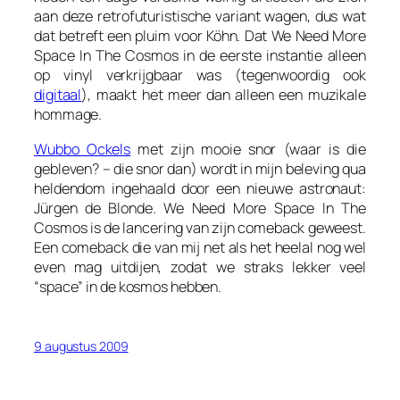
aan deze retrofuturistische variant wagen, dus wat
dat betreft een pluim voor Köhn. Dat
We Need More
Space In The Cosmos
in de eerste instantie alleen
op vinyl verkrijgbaar was (tegenwoordig ook
digitaal
), maakt het meer dan alleen een muzikale
hommage.
Wubbo Ockels
met zijn mooie snor (waar is die
gebleven? – die snor dan) wordt in mijn beleving qua
heldendom ingehaald door een nieuwe astronaut:
Jürgen de Blonde. We Need More Space In The
Cosmos is de lancering van zijn comeback geweest.
Een comeback die van mij net als het heelal nog wel
even mag uitdijen, zodat we straks lekker veel
“space” in de kosmos hebben.
9 augustus 2009