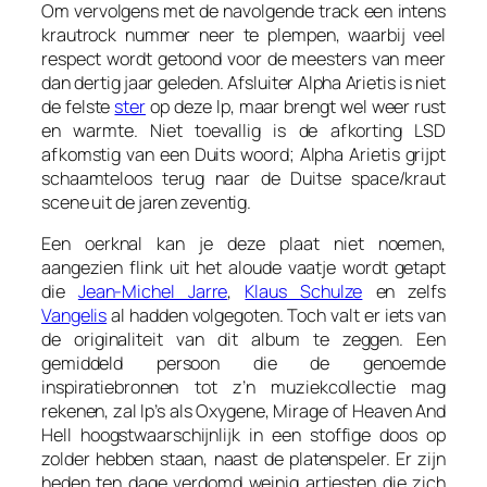
Om vervolgens met de navolgende track een intens
krautrock nummer neer te plempen, waarbij veel
respect wordt getoond voor de meesters van meer
dan dertig jaar geleden. Afsluiter
Alpha Arietis
is niet
de felste
ster
op deze lp, maar brengt wel weer rust
en warmte. Niet toevallig is de afkorting LSD
afkomstig van een Duits woord;
Alpha Arietis
grijpt
schaamteloos terug naar de Duitse space/kraut
scene uit de jaren zeventig.
Een oerknal kan je deze plaat niet noemen,
aangezien flink uit het aloude vaatje wordt getapt
die
Jean-Michel Jarre
,
Klaus Schulze
en zelfs
Vangelis
al hadden volgegoten. Toch valt er iets van
de originaliteit van dit album te zeggen. Een
gemiddeld persoon die de genoemde
inspiratiebronnen tot z’n muziekcollectie mag
rekenen, zal lp’s als
Oxygene
,
Mirage
of
Heaven And
Hell
hoogstwaarschijnlijk in een stoffige doos op
zolder hebben staan, naast de platenspeler. Er zijn
heden ten dage verdomd weinig artiesten die zich