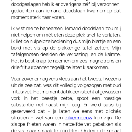
doodgeslagen heb ik er overigens zelf bij verzonnen;
gedachten aan iemand doodslaan kwamen op dat
moment sterk naar voren.
Ik wist me te beheersen. Iemand doodslaan zou mij
niet helpen om mét eten deze plek snel te verlaten.
Ik liet de hulpeloze bediening dus mijn biertje en een
bord met vis op de plakkerige tafel zetten. Mijn
tafelgenoten deelden de verbazing, en de kalmte.
Het is best knap te noemen om zes magnetrons en
drie frituurpannen tegelijk te laten klaarkomen.
Voor zover er nog vers vlees aan het tweetal wezens
uit de zee zat, was dit volledig volgezogen met oud
frituurvet. Het moment dat ik een slecht afgewassen
vork in het beestje zette, spoot een roestige
substantie net naast mijn oog. Er werd saus bij
geserveerd dat – ja laten we eens met clichés
strooien – wel van een
zilvermeeuw
kon zijn. De
slappe frieten waren in hetzelfde vet gebakken als
de vis, naar smaak te oordelen. Onderin de schaal