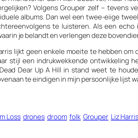
gelijken? Volgens Grouper zelf – tevens ve
ividuele albums. Dan wel een twee-eiige tweel
chtereenvolgens te luisteren. Als een echo i
waarin je belandt en verlengen deze bovendie
arris lijkt geen enkele moeite te hebben om
haar stijl een indrukwekkende ontwikkeling 
Dead Dear Up A Hill
in stand weet te houd
naan te eindigen in mijn persoonlijke lijst wa
m Loss
drones
droom
folk
Grouper
Liz Harri