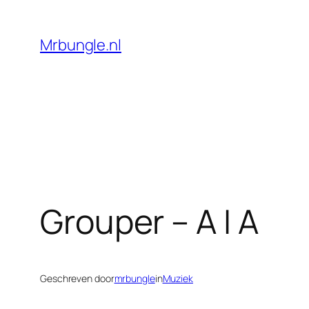
Ga
naar
Mrbungle.nl
de
inhoud
Grouper – A I A
Geschreven door
mrbungle
in
Muziek