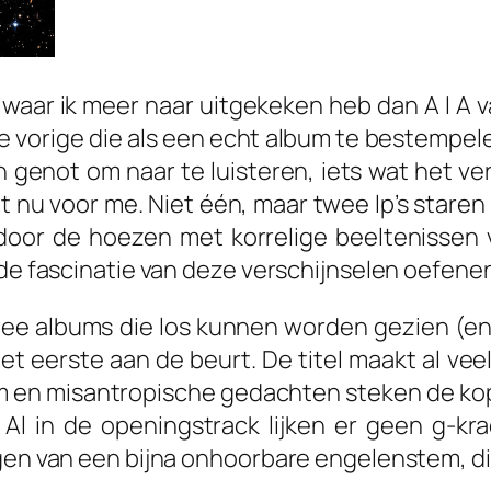
 waar ik meer naar uitgekeken heb dan
A I A
v
; de vorige die als een echt album te bestempe
 genot om naar te luisteren, iets wat het v
igt nu voor me. Niet één, maar twee lp’s star
door de hoezen met korrelige beeltenissen 
l de fascinatie van deze verschijnselen oefen
wee albums die los kunnen worden gezien (en
et eerste aan de beurt. De titel maakt al veel
m en misantropische gedachten steken de kop o
en. Al in de openingstrack lijken er geen g
ijgen van een bijna onhoorbare engelenstem, 