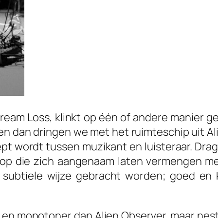
ream Loss
,
klinkt op één of andere manier g
oren dan dringen we met het ruimteschip uit
Al
ept wordt tussen muzikant en luisteraar.
Drag
op die zich aangenaam laten vermengen me
op subtiele wijze gebracht worden; goed en 
der en monotoner dan
Alien Observer,
maar neste