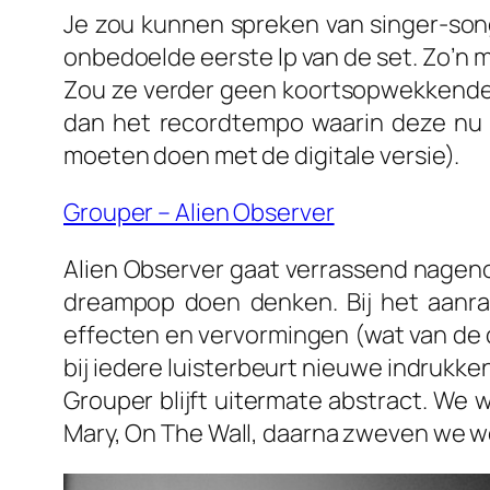
Je zou kunnen spreken van singer-song
onbedoelde eerste lp van de set. Zo’n mo
Zou ze verder geen koortsopwekkende en
dan het recordtempo waarin deze nu is
moeten doen met de digitale versie).
Grouper – Alien Observer
Alien Observer
gaat verrassend nageno
dreampop doen denken. Bij het aanr
effecten en vervormingen (wat van de 
bij iedere luisterbeurt nieuwe indrukke
Grouper blijft uitermate abstract. We
Mary, On The Wall
, daarna zweven we we