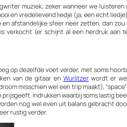
writer muziek, zeker wanneer we luisteren n
oi en vredelievend liedje (ja, een echt liedj
 afstandelijke sfeer neer zetten, dan zou he
 verkocht (er schijnt al een herdruk aan t
eg op dezelfde voet verder, met soms hoorba
aken van de gitaar en
Wurlitzer
wordt er we
droom misschien wel een trip maakt), “space”
n prijsgeeft. Indrukken waarbij soms lastig be
 worden nog wel even uit balans gebracht doo
er rustig verder.