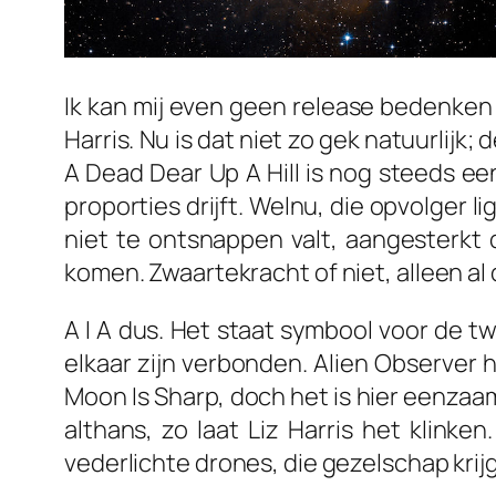
Ik kan mij even geen release bedenken
Harris. Nu is dat niet zo gek natuurlijk
A Dead Dear Up A Hill
is nog steeds een
proporties drijft. Welnu, die opvolger l
niet te ontsnappen valt, aangesterkt 
komen. Zwaartekracht of niet, alleen a
A I A
dus. Het staat symbool voor de t
elkaar zijn verbonden.
Alien Observer
h
Moon Is Sharp,
doch het is hier eenzaa
althans, zo laat Liz Harris het klink
vederlichte drones, die gezelschap kr