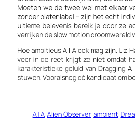
Moeten we de twee wel met elkaar ver
zonder platenlabel – zijn het echt ind
ultieme belevenis bereik je door ze a
verrijken de slow motion droomwereld 
Hoe ambitieus
A I A
ook mag zijn, Liz H
veer in de reet krijgt ze niet omdat 
karakteristieke geluid van
Dragging A 
stuwen. Vooralsnog dé kandidaat om bove
A I A
Alien Observer
ambient
Drea