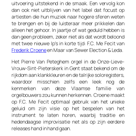
uitvoering uitstekend in de smaak. Een vervolg kon
dan ook niet uitblijven van het label dat focust op
artiesten die hun muziek naar hogere sferen weten
te brengen en bij de luisteraar meer prikkelen dan
alleen het gehoor. In jaartje of wat geduld hebben is
dan geen probleem, zeker niet als dat wordt beloond
met twee nieuwe lp’s in korte tijd: F.C. Me Fecit van
Frederik Croene
en Maar van Sewer Election & Leda.
Het Pierre Van Peteghem orgel in de Onze-Lieve-
Vrouw-Sint-Pieterskerk in Gent staat bekend om de
rijkdom aan klankkleuren en de talrijke soloregisters,
waardoor misschien zelfs een leek nog de
kenmerken van deze Vlaamse familie van
orgelbouwers zou kunnen herkennen. Croene maakt
op F.C. Me Fecit optimaal gebruik van het unieke
geluid om zijn visie op het bespelen van het
instrument te laten horen, waarbij traditie en
hedendaagse improvisatie net als op zijn eerdere
releases hand in hand gaan.