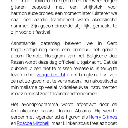
niet om alle invloeden te gebruiken. Dan weer zorgen
gitaren bespeeld met een strijkstok voor
harmonieuze drones, een moment later luisteren we
naar een aardig traditioneel warm akoestische
nummer. Zijn gecombineerde stijl lijkt gemaakt te
zijn voor dit festival.
Aanstaande zaterdag beleven we in Gent
tegelijkertijd nog eens een primeur: het geniale
album
Remote Hologram
van het Belgische duo
Razen wordt deze dag officieel uitgebracht. Dat de
dubbele lp een niet te missen release is, is terug te
lezen in het
vorige bericht
op mrbungle.nl. Live zijn
ze net zo goed niet te versmaden; hun akoestische
minimalisme op veelal Middeleeuwse instrumenten
is op z’n minst zeer fascinerend te noemen.
Het avondprogramma wordt afgetrapt door de
Amerikaanse bassist Joshua Abrams. Hij werkte
eerder met legendarische figuren als
Henry Grimes
en
Roscoe Mitchell
, maar klinken zoals freejazz doet