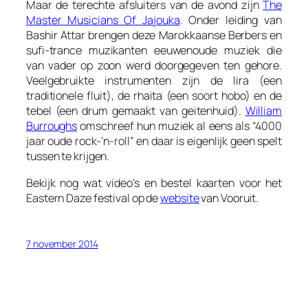
Maar de terechte afsluiters van de avond zijn
The
Master Musicians Of Jajouka
. Onder leiding van
Bashir Attar brengen deze Marokkaanse Berbers en
sufi-trance muzikanten eeuwenoude muziek die
van vader op zoon werd doorgegeven ten gehore.
Veelgebruikte instrumenten zijn de lira (een
traditionele fluit), de rhaita (een soort hobo) en de
tebel (een drum gemaakt van geitenhuid).
William
Burroughs
omschreef hun muziek al eens als “4000
jaar oude rock-‘n-roll” en daar is eigenlijk geen spelt
tussen te krijgen.
Bekijk nog wat video’s en bestel kaarten voor het
Eastern Daze festival op de
website
van Vooruit.
7 november 2014