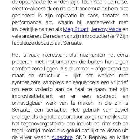
de oppervlakte te vinden zijn. Toch heeft de noise,
electro-akoestiek en rituele trancemuziek hem niet
gehinderd in zijn reputatie in dans, theater en
performance art, waarin hij samenwerkt met
invloedrijke namen als
Meg Stuart
,
Jeremy Wade
en
vele anderen. De reden van zijn introductie hier? Zijn
fabuleuze debuutplaat Sensate.
Het is vaak interessant als muzikanten het eens
proberen met instrumenten die buiten hun eigen
comfort zone liggen. Als drummer – afgerekend op
maat en structuur – lijkt het werken met
synthesizers, samplers en sequencers een vrijbrief
om eens volledig aan de haal te gaan met zijn
improvisatietalent en er een abstract en
onnavolgbaar werk van te maken. In die zin is
Sensate een sensatie. Het gebruik van zowel
analoge als digitale apparatuur zorgt namelijk voor
het tegenovergestelde: een industrieel ritmisch en
tegelijkertijd melodieus geluid dat lijkt te vissen uit
de vijver waarin
Autechre
, SND, Rephlex en Mille