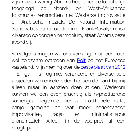
zijn muziek weinig. Abrams heeft zich de laatste tijd
toegelegd op Noord- en West-Afrikaanse
folkmuziek versmolten met Westerse improvisatie
en Arabische muziek. De Natural Information
Society, bestaande uit drummer Frank Rosaly en Lisa
Alvarado op gong en harmonium, staat Abrams deze
avond bij.
Vervolgens mogen we ons verheugen op een toch
wel zeldzaam optreden van
Pelt
op het Europese
vasteland. Mijn mening over de
beste plaat van 2012
–
Effigy
– is nog niet veranderd en diverse solo
projecten van enkele leden hebben de band bij mij
alleen maar in aanzien doen stijgen. Wederom
kunnen we een even prachtig als hypnotiserend
samengaan tegemoet zien van traditionele fiddle,
banjo, gamelan en wat meer hedendaagse
improvisatie-, raga- en minimalistische
dronemuziek. Alleen in de voorpret al een
hoogtepunt!