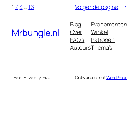
1
2
3
…
16
Volgende pagina
→
Blog
Evenementen
Mrbungle.nl
Over
Winkel
FAQ's
Patronen
Auteurs
Thema’s
Twenty Twenty-Five
Ontworpen met
WordPress