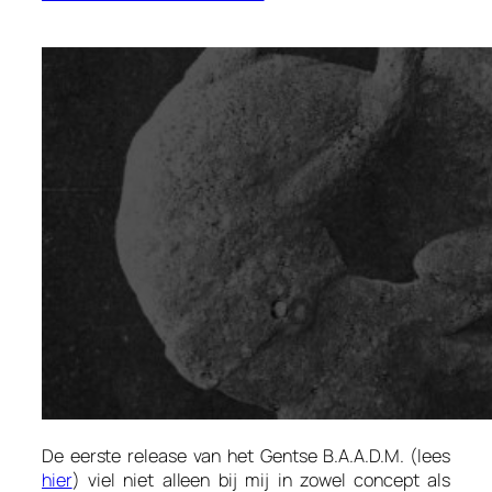
De eerste release van het Gentse B.A.A.D.M. (lees
hier
) viel niet alleen bij mij in zowel concept als