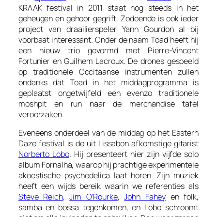
KRAAK festival in 2011 staat nog steeds in het
geheugen en gehoor gegrift. Zodoende is ook ieder
project van draailierspeler Yann Gourdon al bij
voorbaat interessant. Onder de naam Toad heeft hij
een nieuw trio gevormd met Pierre-Vincent
Fortunier en Guilhem Lacroux. De drones gespeeld
op traditionele Occitaanse instrumenten zullen
ondanks dat Toad in het middagprogramma is
geplaatst ongetwijfeld een evenzo traditionele
moshpit en run naar de merchandise tafel
veroorzaken.
Eveneens onderdeel van de middag op het Eastern
Daze festival is de uit Lissabon afkomstige gitarist
Norberto Lobo
. Hij presenteert hier zijn vijfde solo
album
Fornalha
, waarop hij prachtige experimentele
akoestische psychedelica laat horen. Zijn muziek
heeft een wijds bereik waarin we referenties als
Steve Reich
,
Jim O’Rourke
,
John Fahey
en folk,
samba en bossa tegenkomen, en Lobo schroomt