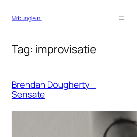
Ga
naar
Mrbungle.nl
de
inhoud
Tag:
improvisatie
Brendan Dougherty –
Sensate